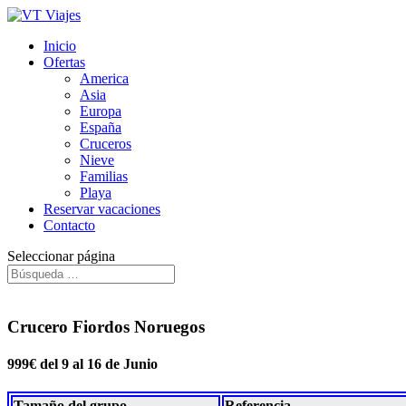
Inicio
Ofertas
America
Asia
Europa
España
Cruceros
Nieve
Familias
Playa
Reservar vacaciones
Contacto
Seleccionar página
Crucero Fiordos Noruegos
999€ del 9 al 16 de Junio
Tamaño del grupo
Referencia